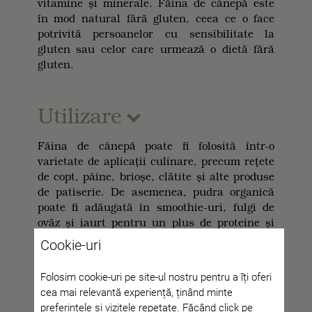
vitamine și minerale. Făina de cânepă este
în mod natural fără gluten, ceea ce o face
potrivită persoanelor cu sensibilitate la
gluten sau celor care urmează o dietă fără
gluten.
Utilizare
Făina de cânepă poate fi folosită într-o
varietate de aplicații culinare, precum rețete
de copt, pâine, brioșe, clătite și alte produse
de patiserie. De asemenea, pudra organică
poate fi adăugată în smoothie-uri, fulgi de
ovăz și iaurt pentru un plus de proteine și
nutrienți.
Cookie-uri
Datorită conținutului său ridicat de fibre,
Folosim cookie-uri pe site-ul nostru pentru a îți oferi
făina de cânepă poate fi folosită ca agent de
cea mai relevantă experiență, ținând minte
îngroșare în supe, tocane și sosuri. Făina de
preferințele și vizitele repetate. Făcând click pe