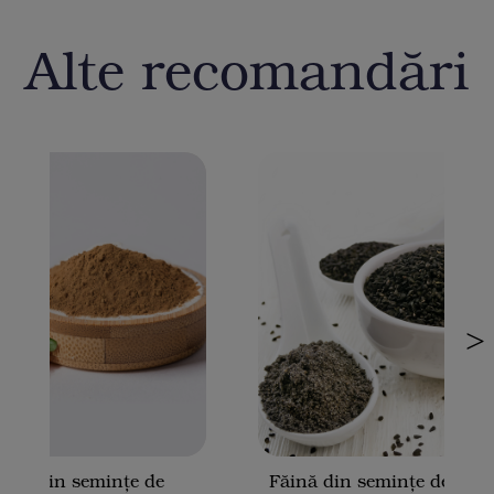
Alte recomandări
>
dră din semințe de
Făină din semințe de chi