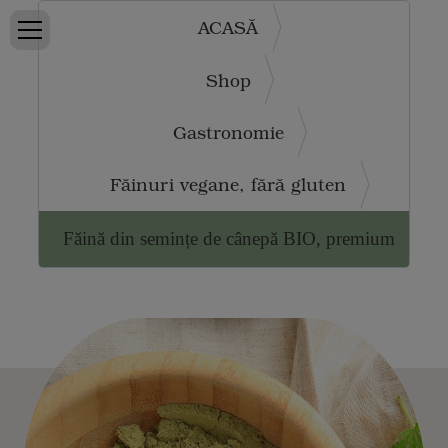
ACASĂ
Shop
Gastronomie
Făinuri vegane, fără gluten
Făină din semințe de cânepă BIO, premium