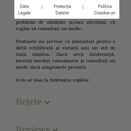
trebuie interpretate ca atare. Declarațiile
Date
|
Protecția
|
Politica
noastre nu conțin nicio promisiune de
Legale
Datelor
Coookie-uri
vindecare sau eficacitate. Dacă aveți
probleme de sănătate și/sau afecțiuni, vă
rugăm să consultați un medic.
Produsele nu servesc ca înlocuitori pentru o
dietă echilibrată și variată sau un stil de
viață sănătos. Dacă aveți intoleranță,
încetați imediat consumarea și consultați un
medic dacă simptomele persistă.
A nu se lăsa la îndemâna copiilor.
Rețete
Reviews