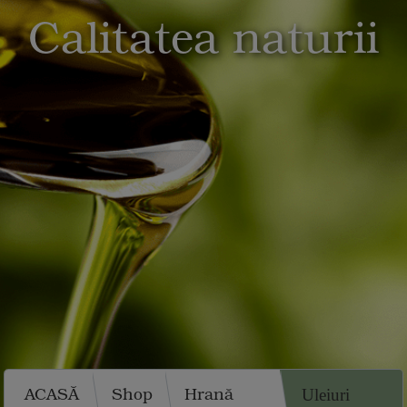
Calitatea naturii
ACASĂ
Shop
Hrană
Uleiuri