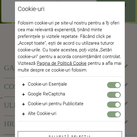
pentru
presate din
Cookie-uri
animale
semințe
Folosim cookie-uri pe site-ul nostru pentru a îți oferi
cea mai relevantă experiență, ținând minte
preferințele și vizitele repetate. Făcând click pe
SHOP
„Accept toate”, ești de acord cu utilizarea tuturor
cookie-urile. Cu toate acestea, poți vizita „Setări
cookie-uri” pentru a acorda consimțământ controlat.
Vizitează
Pagina de Politică Cookie
pentru a afla mai
GASTRONOMIE
multe despre ce cookie-uri folosim.
Cookie-uri Esențiale
COSMETICE
Aceste cookie-uri sunt necesare pentru funcționalitatea
Google ReCaptcha
de bază a site-ului nostru web și pentru unele dintre
Acest site este protejat de reCAPTCHA și
Politica de
caracteristicile acestuia, cum ar fi accesul la zonele
Cookie-uri pentru Publicitate
ULEIURI ESENȚIALE
confidențialitate
și
Termeni de utilizare
Google se aplică.
securizate.
Aceste cookie-uri sunt folosite pentru a face mesajele
Alte Cookie-uri
publicitare mai relevante pentru tine. Acestea împiedică
Acestea sunt cookie-uri care nu au fost încă clasificate.
HRANĂ PENTRU ANIMALE
apariția constantă a aceluiași anunț, se asigură că
Aceste cookie-uri acceptă anumite funcții pe site, astfel
anunțurile sunt afișate corect pentru agenții de
încât să poți avea o experiență de navigare lină.
publicitate și, în unele cazuri, selectează anunțuri în
SALVEAZĂ SELECȚIA